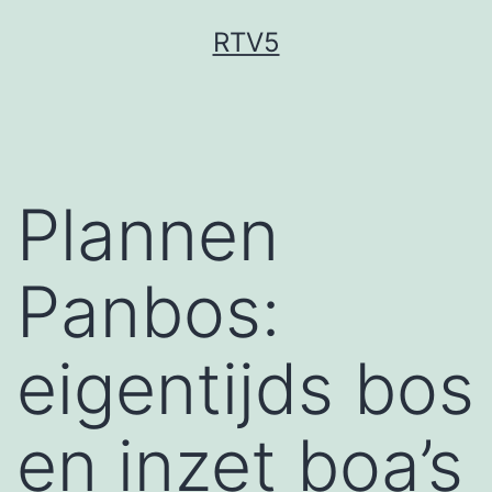
Ga
RTV5
naar
de
inhoud
Plannen
Panbos:
eigentijds bos
en inzet boa’s