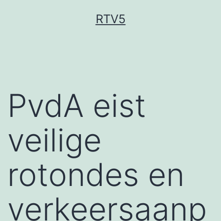
Ga
RTV5
naar
de
inhoud
PvdA eist
veilige
rotondes en
verkeersaanp