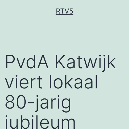
Ga
RTV5
naar
de
inhoud
PvdA Katwijk
viert lokaal
80-jarig
jubileum