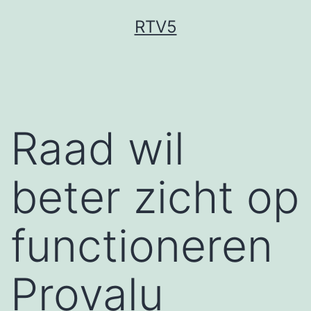
Ga
RTV5
naar
de
inhoud
Raad wil
beter zicht op
functioneren
Provalu