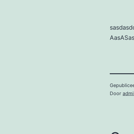
sasdasd
AasASa
Gepublice
Door
admi