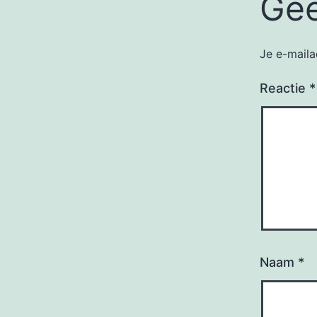
Gee
Je e-maila
Reactie
*
Naam
*