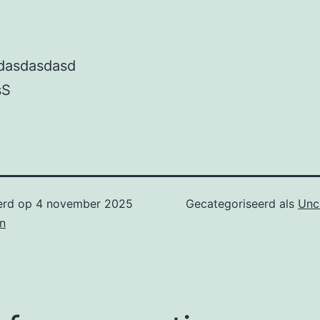
dasdasdasd
sS
erd op
4 november 2025
Gecategoriseerd als
Unc
n