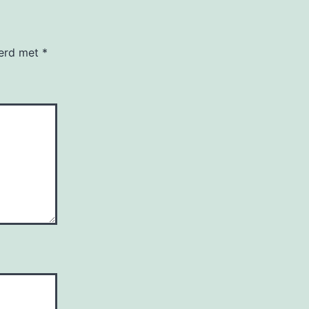
eerd met
*