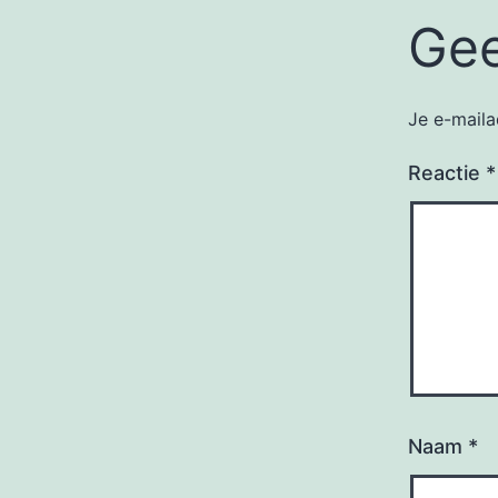
Gee
Je e-maila
Reactie
*
Naam
*