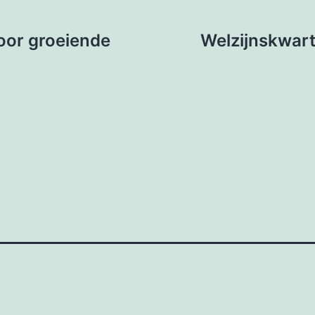
oor groeiende
Welzijnskwarti