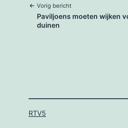
Bericht
Vorig bericht
Paviljoens moeten wijken v
navigatie
duinen
RTV5