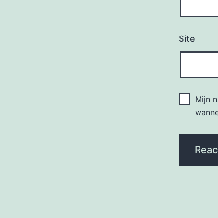
Site
Mijn 
wannee