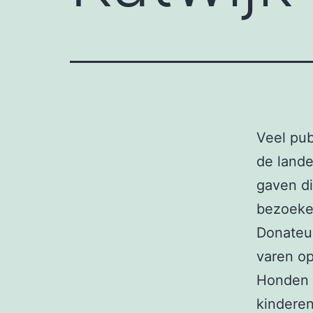
Veel pu
de lande
gaven di
bezoeker
Donateu
varen op
Honden 
kindere