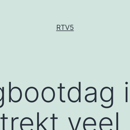
RTV5
gbootdag 
trekt veel