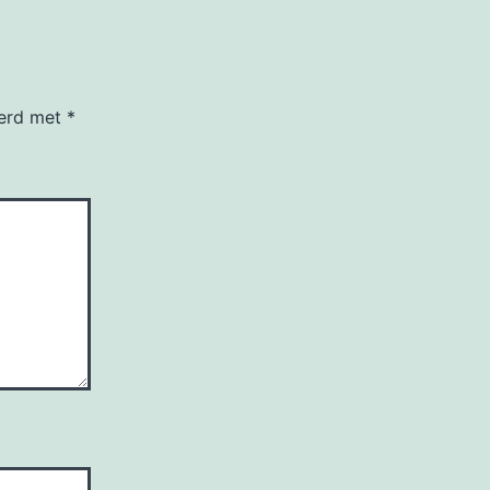
eerd met
*