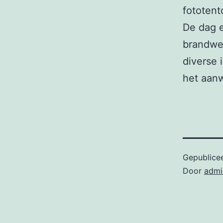
fototent
De dag 
brandwee
diverse 
het aan
Gepublice
Door
admi