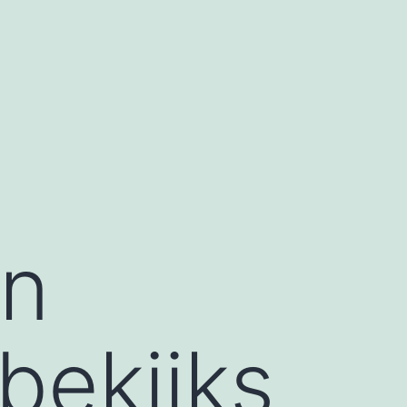
in
 bekijks