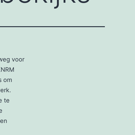
weg voor
 KNRM
es om
erk.
e te
e
den