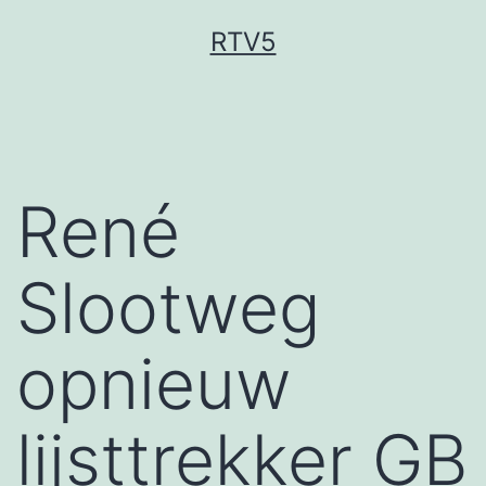
Ga
RTV5
naar
de
inhoud
René
Slootweg
opnieuw
lijsttrekker GB