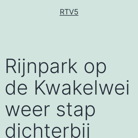
Ga
RTV5
naar
de
inhoud
Rijnpark op
de Kwakelwei
weer stap
dichterbij