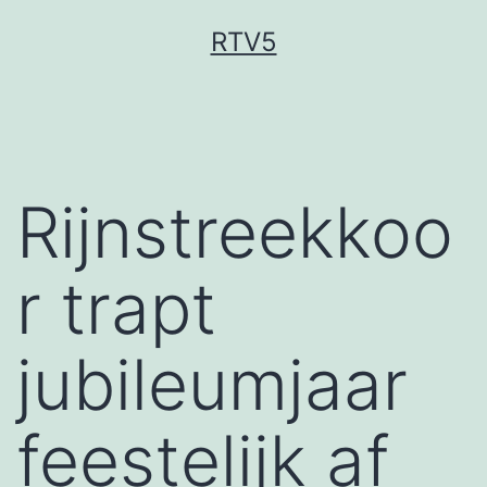
Ga
RTV5
naar
de
inhoud
Rijnstreekkoo
r trapt
jubileumjaar
feestelijk af