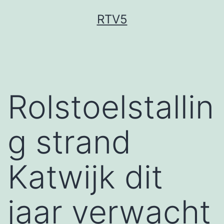
Ga
RTV5
naar
de
inhoud
Rolstoelstallin
g strand
Katwijk dit
jaar verwacht