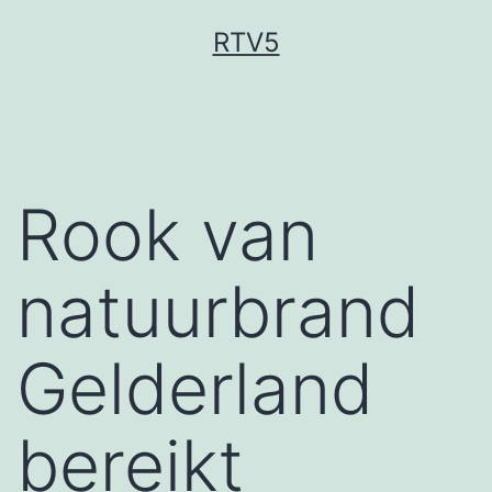
Ga
RTV5
naar
de
inhoud
Rook van
natuurbrand
Gelderland
bereikt