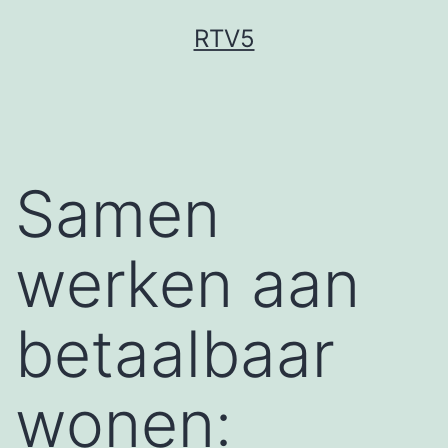
Ga
RTV5
naar
de
inhoud
Samen
werken aan
betaalbaar
wonen: