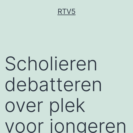
Ga
RTV5
naar
de
inhoud
Scholieren
debatteren
over plek
voor jongeren