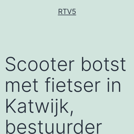
Ga
RTV5
naar
de
inhoud
Scooter botst
met fietser in
Katwijk,
bestuurder