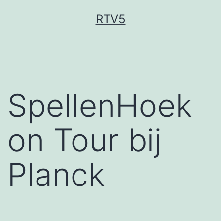
Ga
RTV5
naar
de
inhoud
SpellenHoek
on Tour bij
Planck