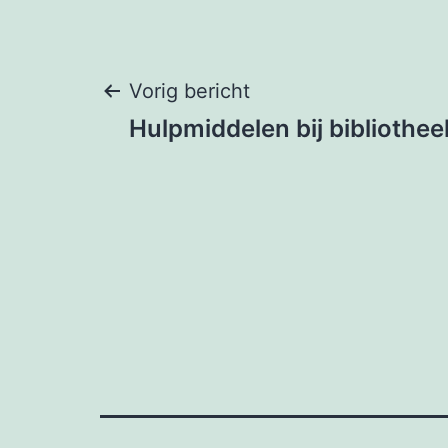
Bericht
Vorig bericht
Hulpmiddelen bij biblioth
navigatie