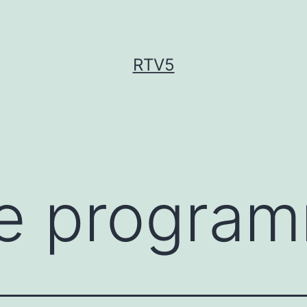
RTV5
ie progra