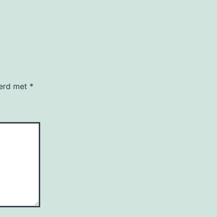
eerd met
*