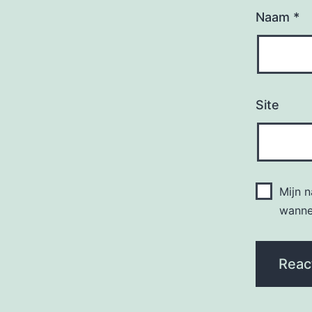
Naam
*
Site
Mijn 
wannee