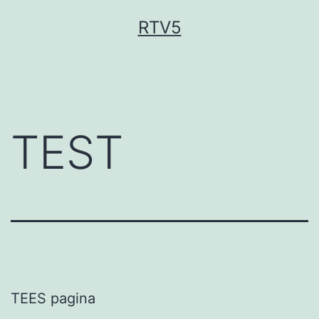
Ga
RTV5
naar
de
inhoud
TEST
TEES pagina