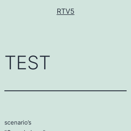
Ga
RTV5
naar
de
inhoud
TEST
scenario’s