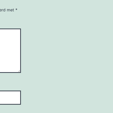
eerd met
*