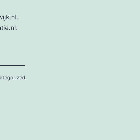
ijk.nl.
tie.nl.
ategorized