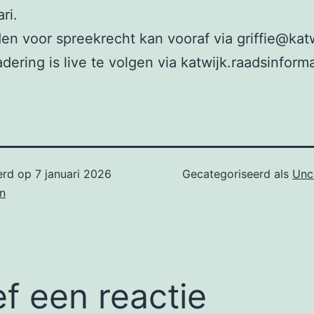
ri.
n voor spreekrecht kan vooraf via griffie@katw
dering is live te volgen via katwijk.raadsinforma
erd op
7 januari 2026
Gecategoriseerd als
Unc
n
f een reactie