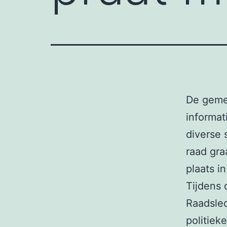
De geme
informat
diverse 
raad gra
plaats i
Tijdens 
Raadsled
politieke