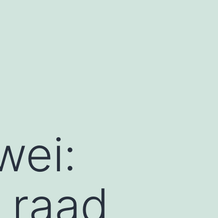
wei:
 raad