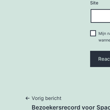
Site
Mijn 
wannee
Bericht
Vorig bericht
Bezoekersrecord voor Spa