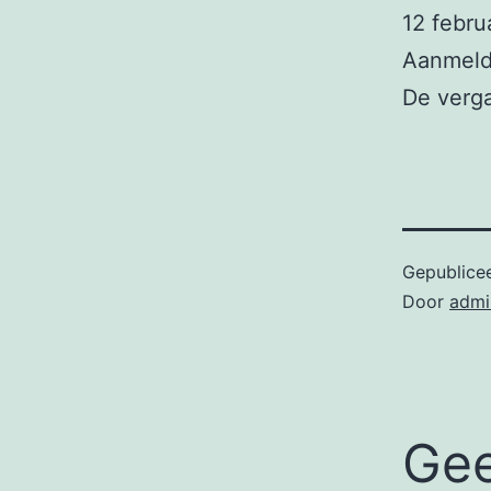
12 februa
Aanmelde
De verga
Gepublice
Door
admi
Gee