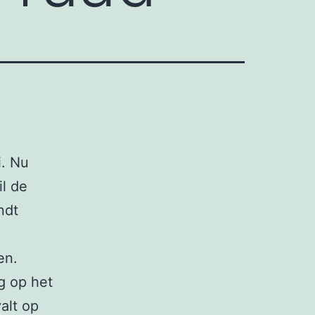
i. Nu
il de
ndt
en.
g op het
valt op