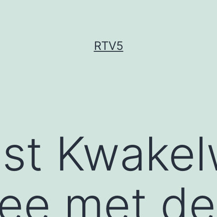
RTV5
st Kwakel
ee met de