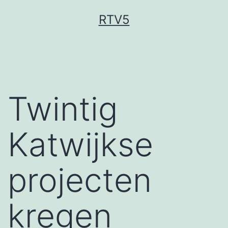
Ga
RTV5
naar
de
inhoud
Twintig
Katwijkse
projecten
kregen