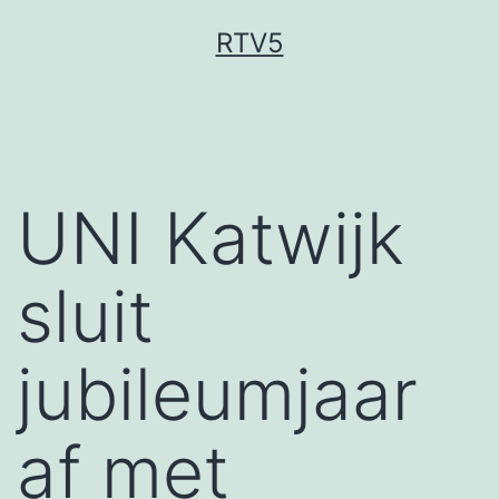
Ga
RTV5
naar
de
inhoud
UNI Katwijk
sluit
jubileumjaar
af met