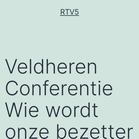
Ga
RTV5
naar
de
inhoud
Veldheren
Conferentie
Wie wordt
onze bezetter