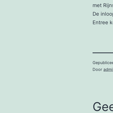
met Rijn
De inloo
Entree ko
Gepublice
Door
admi
Gee