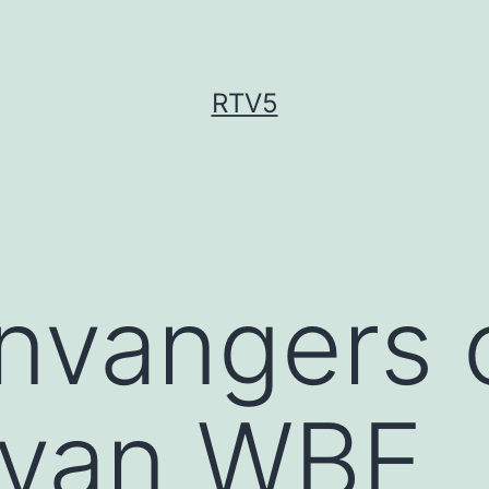
RTV5
nvangers 
 van WBE