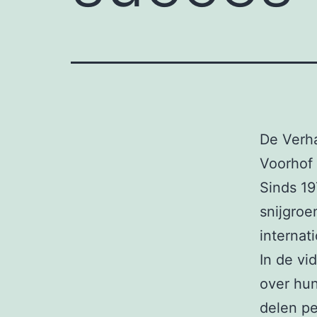
De Verha
Voorhof
Sinds 19
snijgroe
internat
In de v
over hun
delen pe