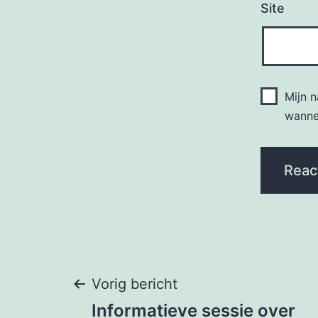
Site
Mijn 
wannee
Bericht
Vorig bericht
Informatieve sessie over