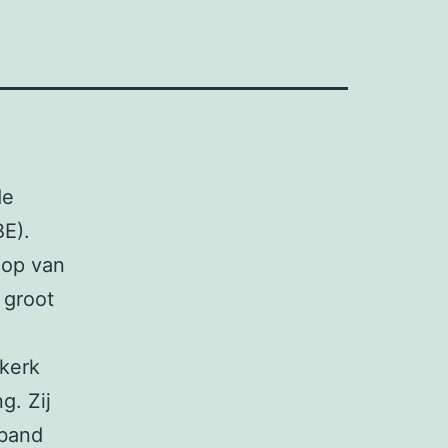
de
E).
oop van
 groot
kerk
g. Zij
 band