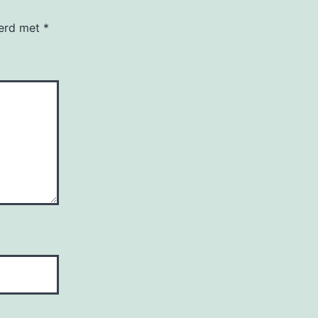
eerd met
*