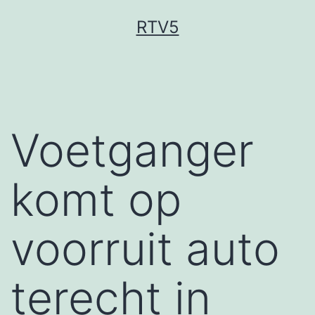
Ga
RTV5
naar
de
inhoud
Voetganger
komt op
voorruit auto
terecht in