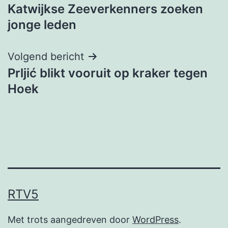
Katwijkse Zeeverkenners zoeken
navigatie
jonge leden
Volgend bericht
Prljić blikt vooruit op kraker tegen
Hoek
RTV5
Met trots aangedreven door
WordPress
.