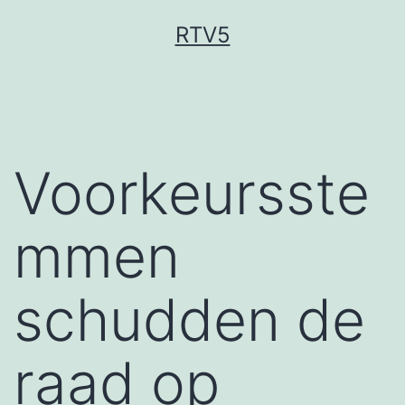
Ga
RTV5
naar
de
inhoud
Voorkeursste
mmen
schudden de
raad op