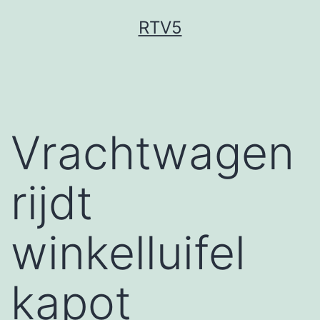
Ga
RTV5
naar
de
inhoud
Vrachtwagen
rijdt
winkelluifel
kapot