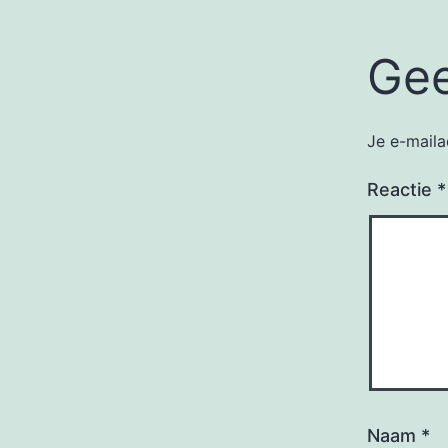
Gee
Je e-maila
Reactie
*
Naam
*