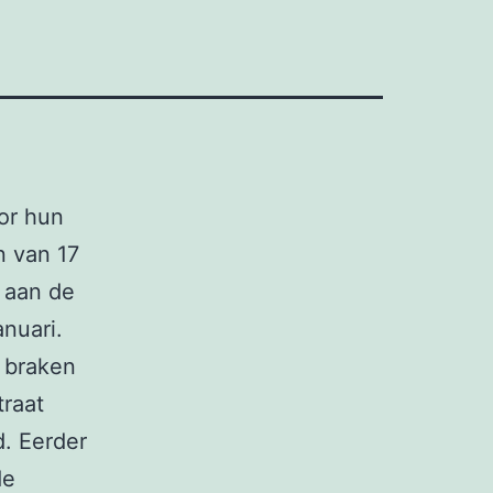
or hun
n van 17
d aan de
nuari.
 braken
traat
. Eerder
de