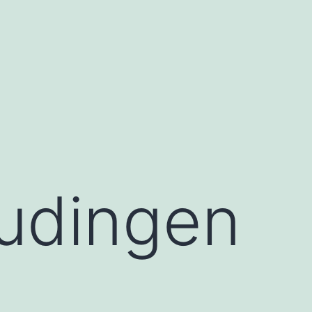
udingen
n