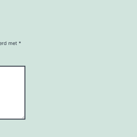
eerd met
*