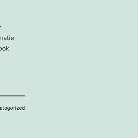
n
matie
 ook
ategorized