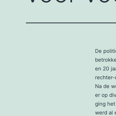
De poli
betrokke
en 20 ja
rechter-
Na de we
er op di
ging het
werd al 