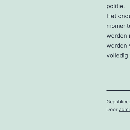
politie.
Het onde
momente
worden n
worden v
volledig
Gepublice
Door
admi