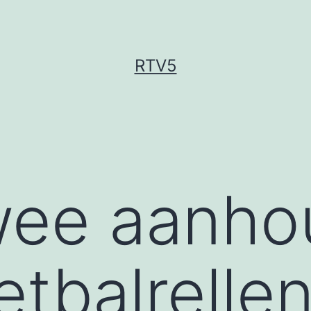
RTV5
wee aanho
etbalrelle