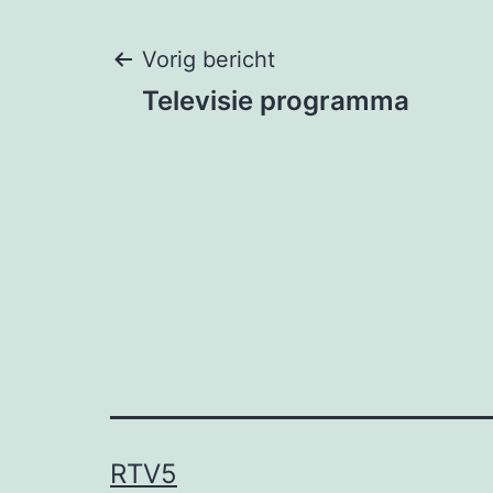
Bericht
Vorig bericht
Televisie programma
navigatie
RTV5