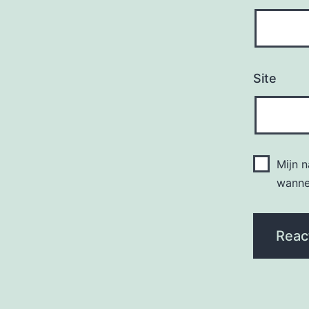
Site
Mijn 
wannee