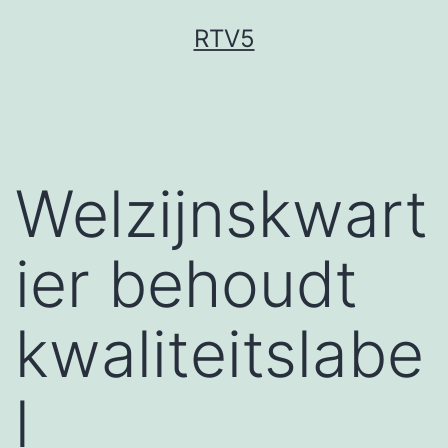
Ga
RTV5
naar
de
inhoud
Welzijnskwart
ier behoudt
kwaliteitslabe
l