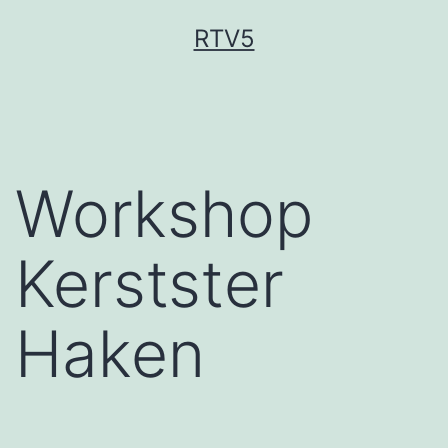
Ga
RTV5
naar
de
inhoud
Workshop
Kerstster
Haken