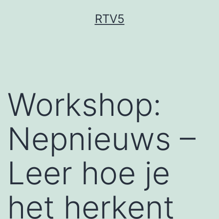
Ga
RTV5
naar
de
inhoud
Workshop:
Nepnieuws –
Leer hoe je
het herkent