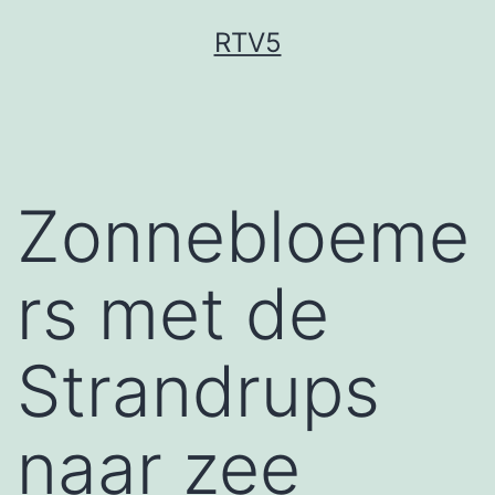
Ga
RTV5
naar
de
inhoud
Zonnebloeme
rs met de
Strandrups
naar zee