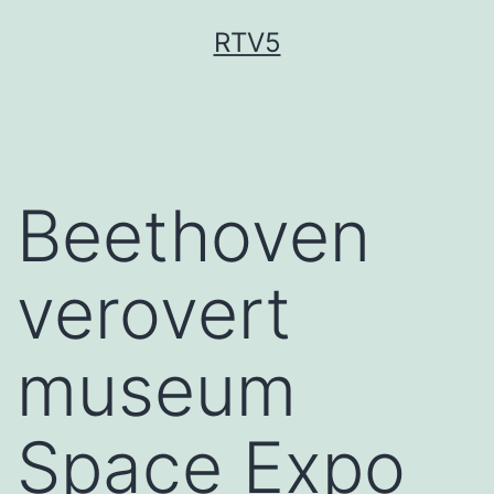
Ga
RTV5
naar
de
inhoud
Beethoven
verovert
museum
Space Expo