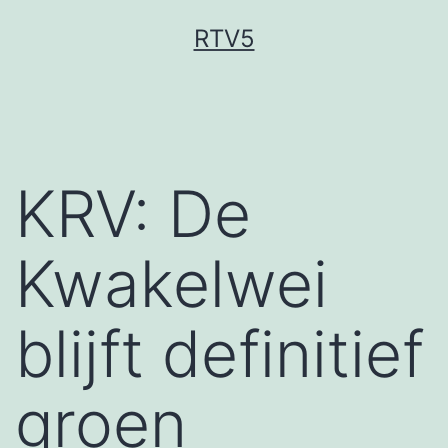
Ga
RTV5
naar
de
inhoud
KRV: De
Kwakelwei
blijft definitief
groen