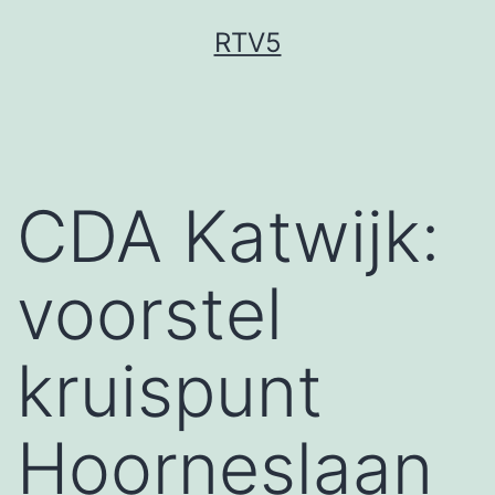
Ga
RTV5
naar
de
inhoud
CDA Katwijk:
voorstel
kruispunt
Hoorneslaan