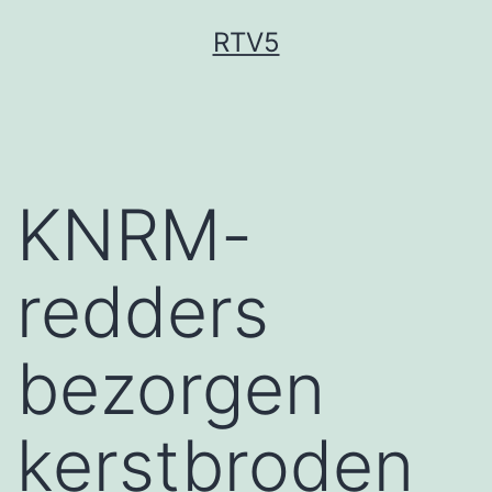
Ga
RTV5
naar
de
inhoud
KNRM-
redders
bezorgen
kerstbroden