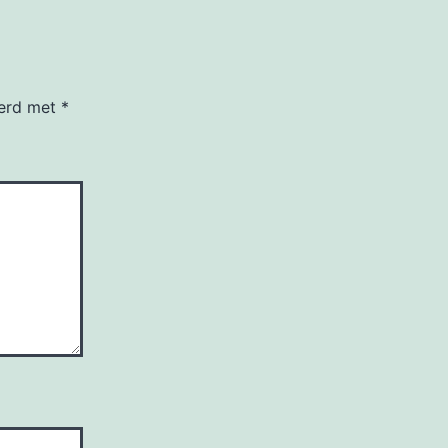
eerd met
*