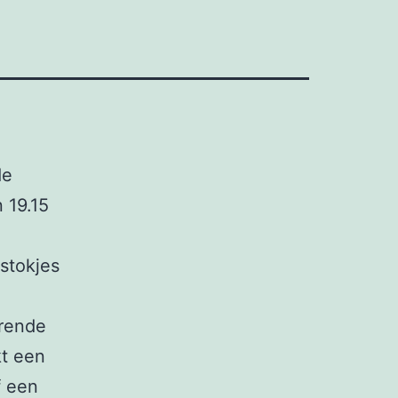
de
 19.15
stokjes
erende
kt een
f een