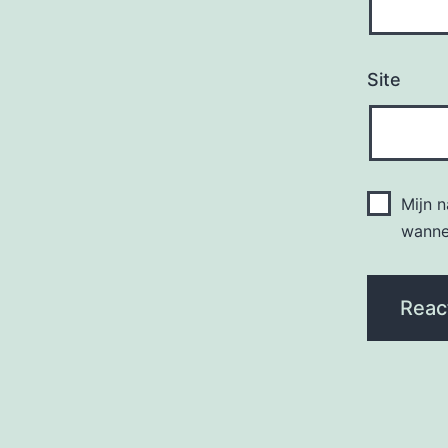
Site
Mijn 
wannee