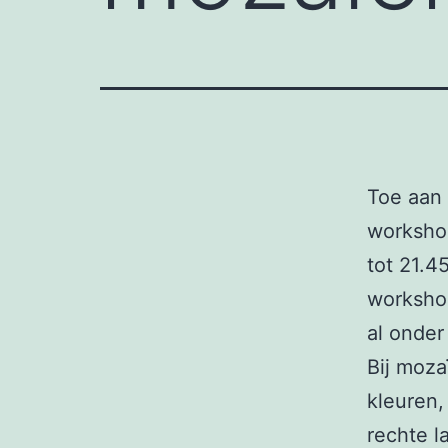
Toe aan
worksho
tot 21.4
workshop
al onder
Bij moza
kleuren,
rechte l