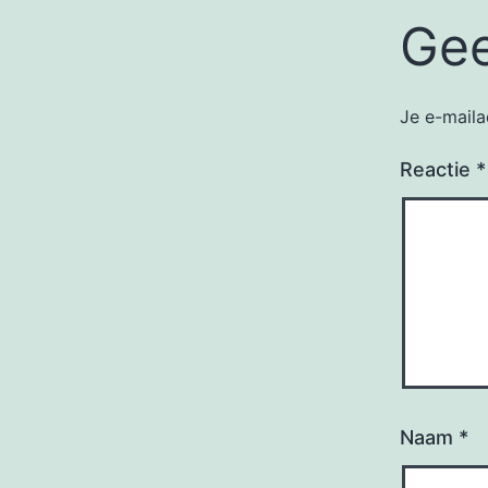
Gee
Je e-maila
Reactie
*
Naam
*