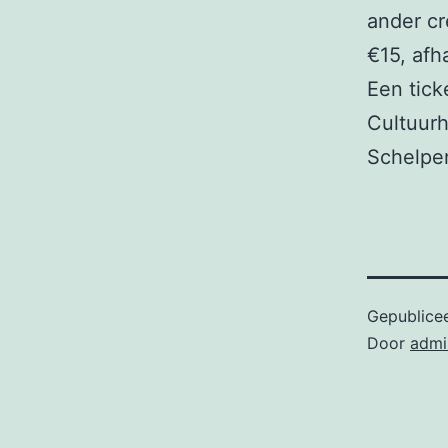
ander cr
€15, afh
Een tick
Cultuurh
Schelpen
Gepublice
Door
admi