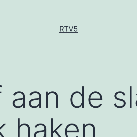
RTV5
f aan de s
k haken