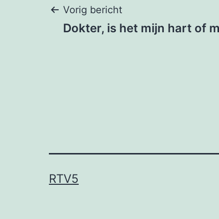
Bericht
Vorig bericht
Dokter, is het mijn hart of 
navigatie
RTV5