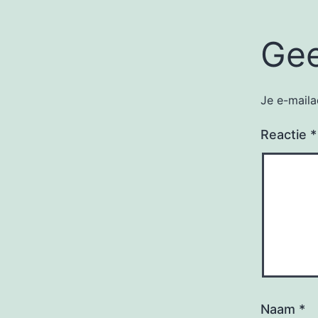
Gee
Je e-maila
Reactie
*
Naam
*