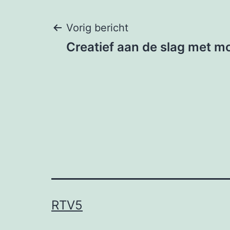
Bericht
Vorig bericht
Creatief aan de slag met m
navigatie
RTV5