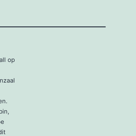
all op
enzaal
en.
bin,
pe
dit