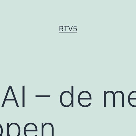
RTV5
 AI – de m
ppen