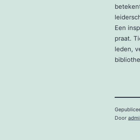
beteken
leidersch
Een insp
praat. T
leden, v
biblioth
Gepublice
Door
admi