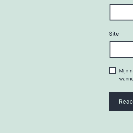
Site
Mijn 
wannee