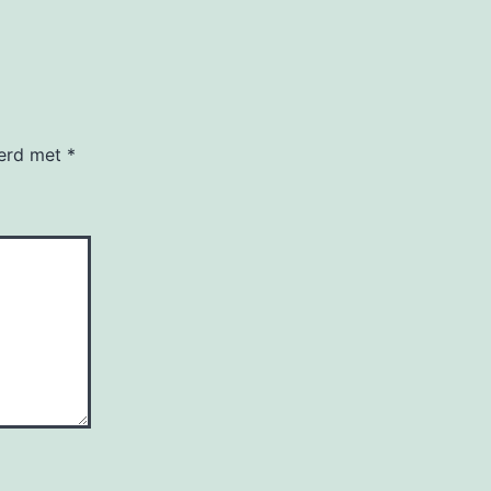
eerd met
*