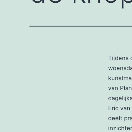
Tijdens 
woensdag
kunstmat
van Plan
dagelijk
Eric van
deelt pr
inzichten