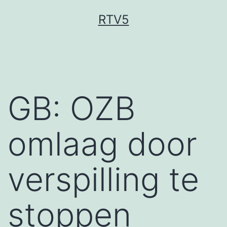
Ga
RTV5
naar
de
inhoud
GB: OZB
omlaag door
verspilling te
stoppen