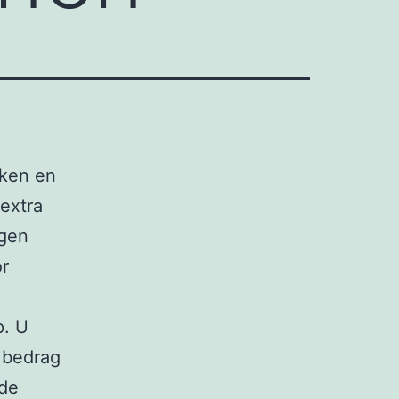
aken en
extra
agen
r
p. U
n bedrag
 de