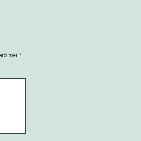
eerd met
*