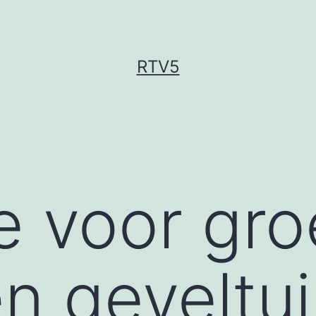
RTV5
e voor gr
n geveltu