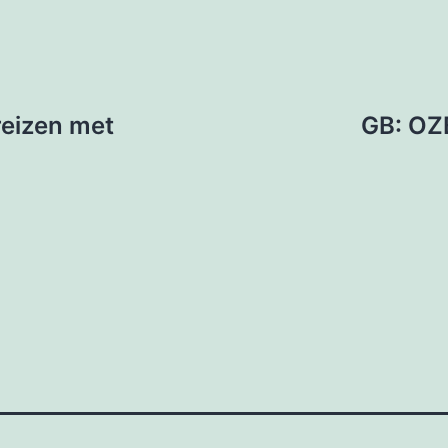
reizen met
GB: OZB