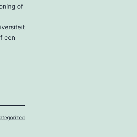
oning of
versiteit
of een
ategorized