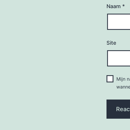
Naam
*
Site
Mijn 
wannee