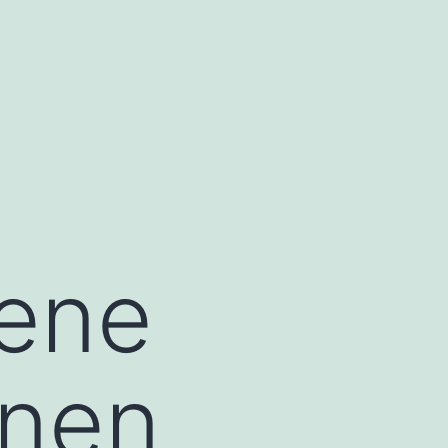
oene
inen