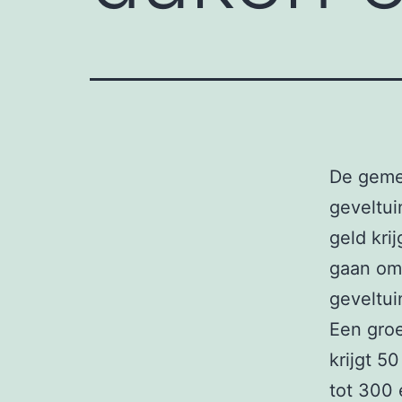
De gemee
geveltui
geld kr
gaan om
geveltui
Een groe
krijgt 5
tot 300 