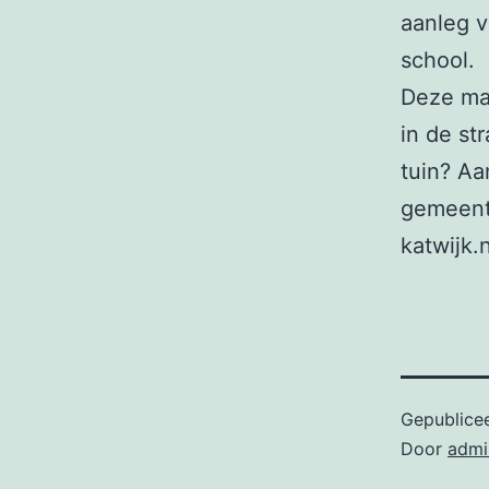
aanleg v
school.
Deze maa
in de st
tuin? Aa
gemeente
katwijk.
Gepublice
Door
admi