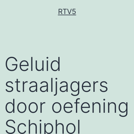
Ga
RTV5
naar
de
inhoud
Geluid
straaljagers
door oefening
Schiphol