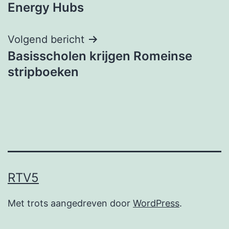
navigatie
Energy Hubs
Volgend bericht
Basisscholen krijgen Romeinse
stripboeken
RTV5
Met trots aangedreven door
WordPress
.