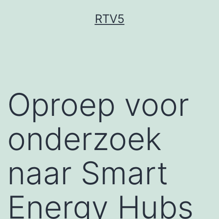
Ga
RTV5
naar
de
inhoud
Oproep voor
onderzoek
naar Smart
Energy Hubs