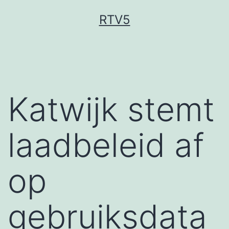
Ga
RTV5
naar
de
inhoud
Katwijk stemt
laadbeleid af
op
gebruiksdata