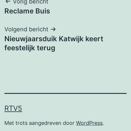
Bericht
Vorig bericht
Reclame Buis
navigatie
Volgend bericht
Nieuwjaarsduik Katwijk keert
feestelijk terug
RTV5
Met trots aangedreven door
WordPress
.