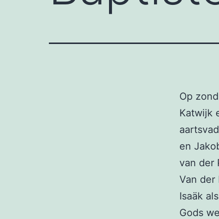
Op zond
Katwijk 
aartsvad
en Jakob
van der 
Van der 
Isaäk al
Gods weg