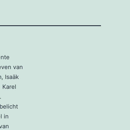
ente
leven van
, Isaäk
 Karel
.
belicht
l in
 van