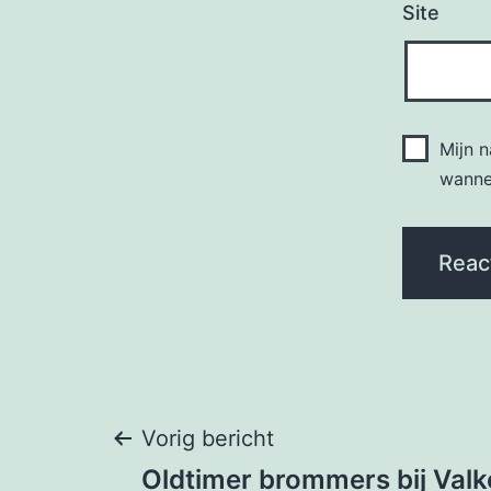
Site
Mijn 
wannee
Bericht
Vorig bericht
Oldtimer brommers bij Val