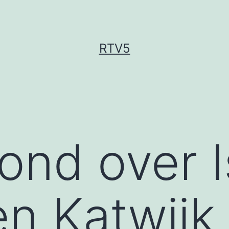
RTV5
ond over I
en Katwijk