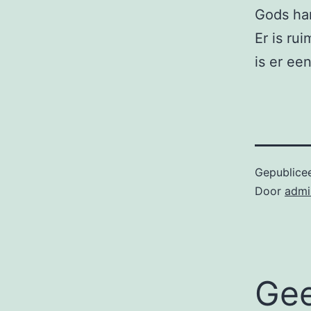
Gods han
Er is ru
is er ee
Gepublice
Door
admi
Gee