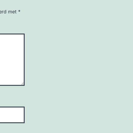
eerd met
*