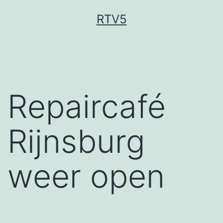
Ga
RTV5
naar
de
inhoud
Repaircafé
Rijnsburg
weer open