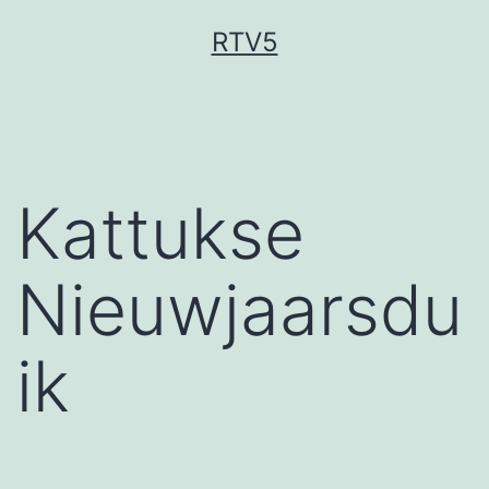
Ga
RTV5
naar
de
inhoud
Kattukse
Nieuwjaarsdu
ik