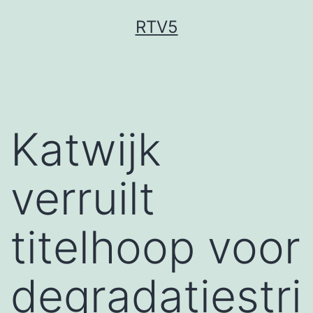
Ga
RTV5
naar
de
inhoud
Katwijk
verruilt
titelhoop voor
degradatiestri