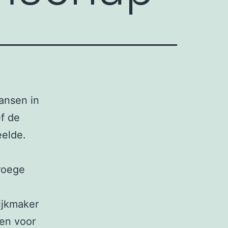
kansen in
ef de
eelde.
roege
ijkmaker
wen voor