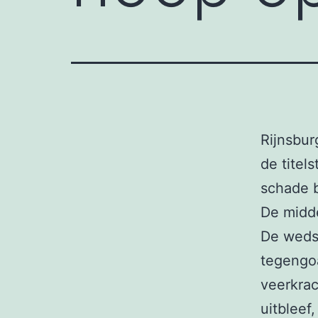
Rijnsbur
de titel
schade b
De midde
De weds
tegengoa
veerkrac
uitbleef