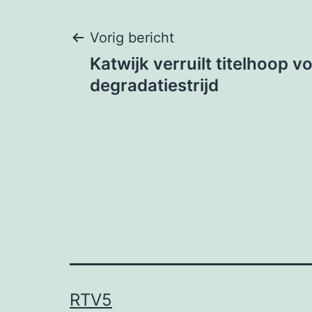
Bericht
Vorig bericht
Katwijk verruilt titelhoop v
navigatie
degradatiestrijd
RTV5