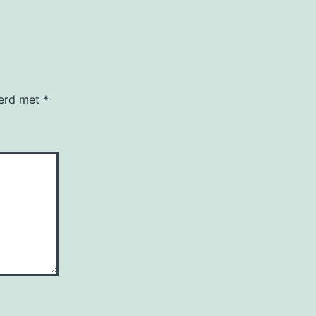
eerd met
*