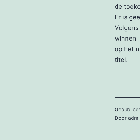
de toek
Er is ge
Volgens 
winnen, 
op het 
titel.
Gepublice
Door
admi