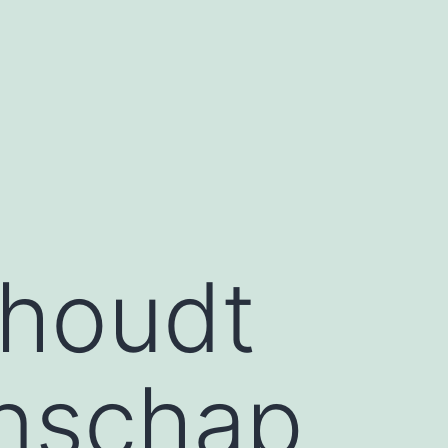
 houdt
nschap