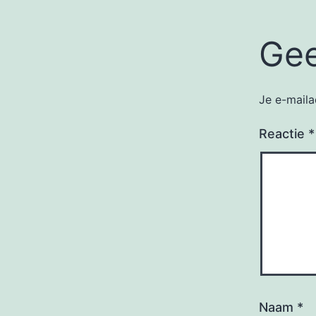
Gee
Je e-maila
Reactie
*
Naam
*