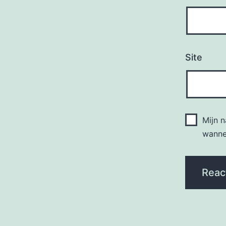
Site
Mijn 
wannee