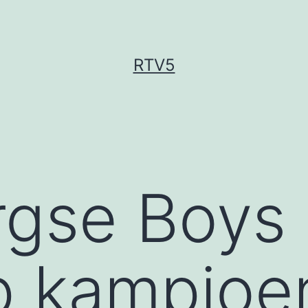
RTV5
rgse Boys
p kampioe