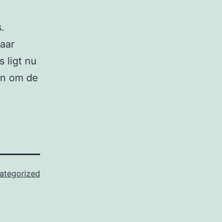
.
kaar
 ligt nu
en om de
ategorized