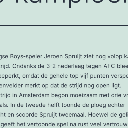
gse Boys-speler Jeroen Spruijt ziet nog volop 
strijd. Ondanks de 3-2 nederlaag tegen AFC ble
eperkt, omdat de gehele top vijf punten versp
nvelder merkt op dat de strijd nog open ligt.
trijd in Amsterdam begon moeizaam met drie v
ls. In de tweede helft toonde de ploeg echter
ht en scoorde Spruijt tweemaal. Hoewel de gel
, geeft het vertoonde spel na rust veel vertrou