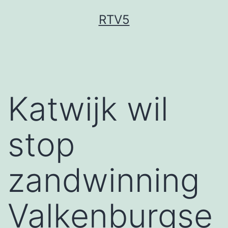
Ga
RTV5
naar
de
inhoud
Katwijk wil
stop
zandwinning
Valkenburgse