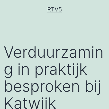
Ga
RTV5
naar
de
inhoud
Verduurzamin
g in praktijk
besproken bij
Katwijk