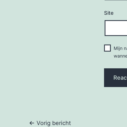
Site
Mijn 
wannee
Bericht
Vorig bericht