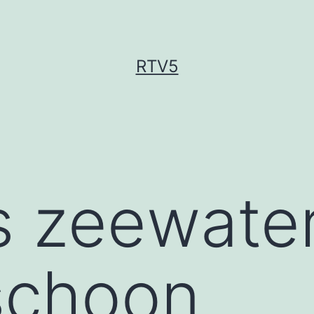
RTV5
s zeewater
schoon