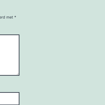
eerd met
*