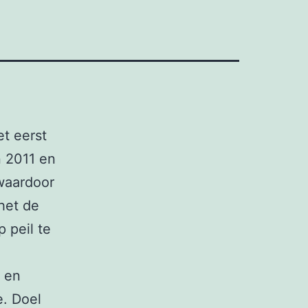
et eerst
n 2011 en
 waardoor
het de
 peil te
r en
. Doel