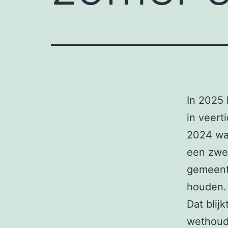
In 2025 
in veert
2024 was
een zwem
gemeente
houden.
Dat blij
wethoud