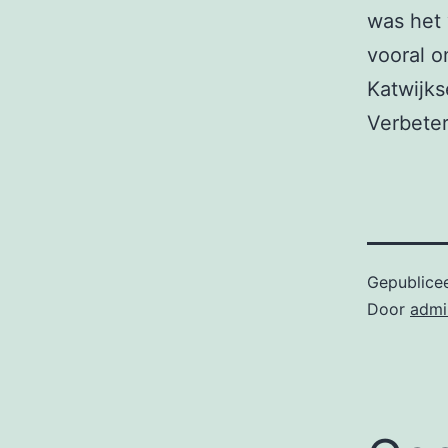
was het 
vooral o
Katwijks
Verbete
Gepublice
Door
admi