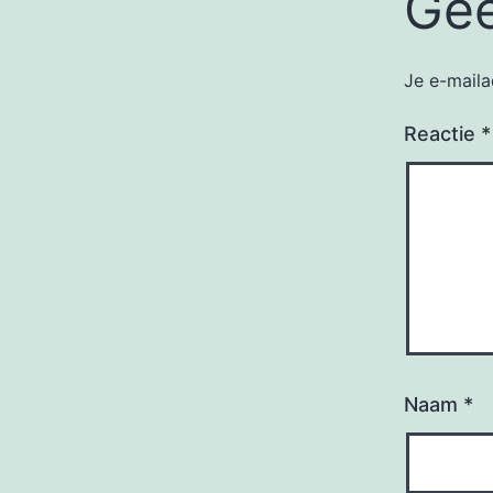
Gee
Je e-maila
Reactie
*
Naam
*