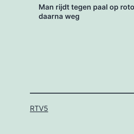
Man rijdt tegen paal op rot
navigatie
daarna weg
RTV5